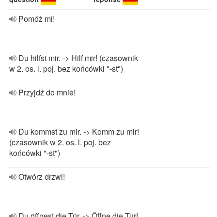
Pomóż mi!
Du hilfst mir. -> Hilf mir! (czasownik
w 2. os. l. poj. bez końcówki "-st")
Przyjdź do mnie!
Du kommst zu mir. -> Komm zu mir!
(czasownik w 2. os. l. poj. bez
końcówki "-st")
Otwórz drzwi!
Du öffnest die Tür. -> Öffne die Tür!