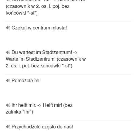
(czasownik w 2. os. l. poj. bez
końcówki "-st")
Czekaj w centrum miasta!
Du wartest im Stadtzentrum! ->
Warte im Stadtzentrum! (czasownik w
2. os. l. poj. bez końcówki "-st")
Pomóżcie mi!
Ihr helft mir. -> Helft mir! (bez
zaimka "ihr")
Przychodźcie często do nas!