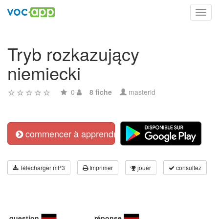
Toggl
navig
Tryb rozkazujący
niemiecki
0
8 fiche
masterid
commencer à apprendre
Télécharger mP3
Imprimer
jouer
consultez
question
réponse