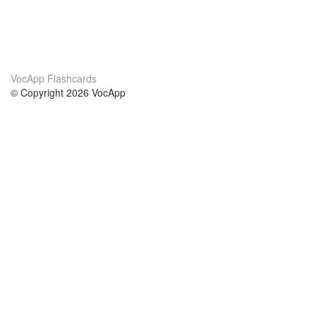
VocApp Flashcards
© Copyright 2026 VocApp
02-798 Mielczarskiego 8/58
Warsaw, Poland (EU)
A propos de nous
conditions
notre équipe
Garantie 100%
le blog
Politique de confidentialité
règlements
contact