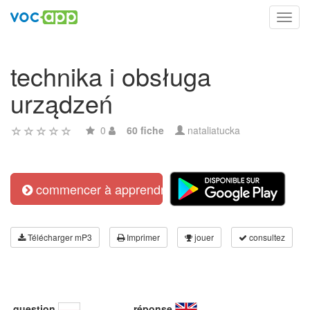
Toggl
navig
technika i obsługa
urządzeń
0
60 fiche
nataliatucka
commencer à apprendre
Télécharger mP3
Imprimer
jouer
consultez
question
réponse