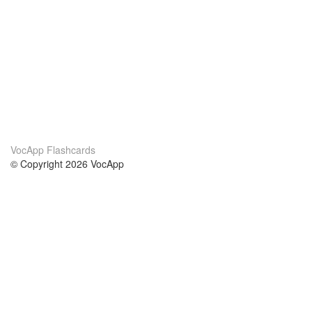
VocApp Flashcards
© Copyright 2026 VocApp
02-798 Mielczarskiego 8/58
Warsaw, Poland (EU)