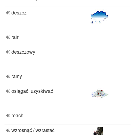
deszcz
rain
deszczowy
rainy
osiągać, uzyskiwać
reach
wzrosnąć / wzrastać