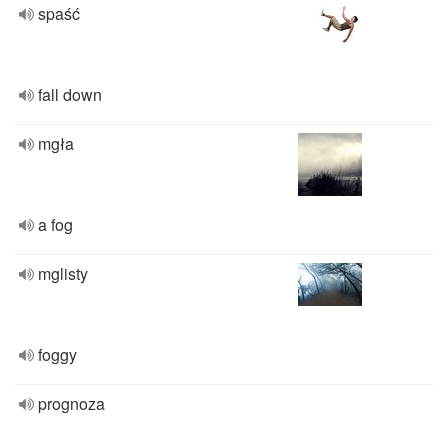
spaść
fall down
mgła
a fog
mglisty
foggy
prognoza