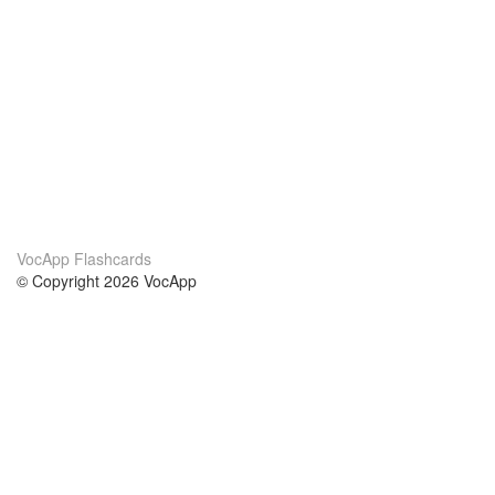
VocApp Flashcards
© Copyright 2026 VocApp
02-798 Mielczarskiego 8/58
Warsaw, Poland (EU)