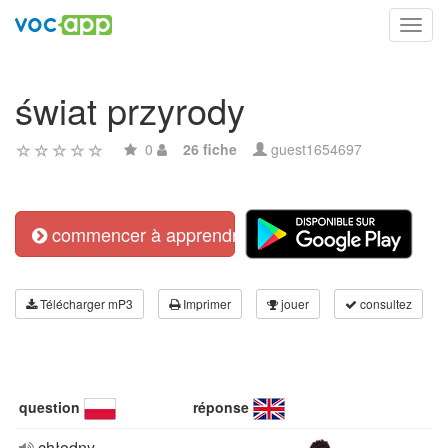
Toggl
navig
świat przyrody
0
26 fiche
guest1654697
commencer à apprendre
Télécharger mP3
Imprimer
jouer
consultez
question
réponse
chłodny