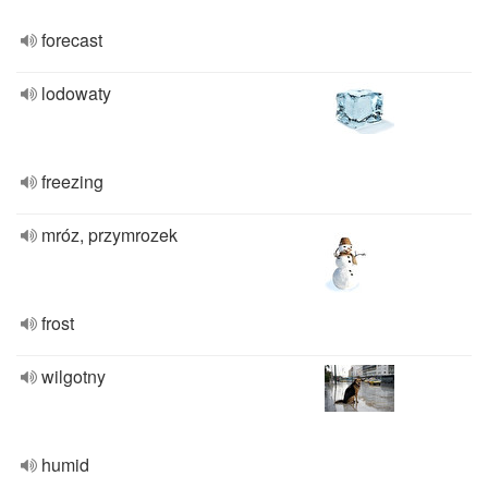
forecast
lodowaty
freezing
mróz, przymrozek
frost
wilgotny
humid