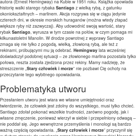
autora (Ernest Hemingway) na Kubie w 1951 roku. Książka opowiada
historię walki starego rybaka
Santiago
z wielką rybą, z gatunku
okoniokształtnych – marlinem. Akcja rozgrywa się w ciągu jedynie
czterech dni, w okresie morskich huraganów (można wtedy złapać
większe ryby niż zazwyczaj). Aby udowodnić swoją wartość, stary
rybak
Santiago
, wyrusza w tym czasie na połów, w czym pomaga mi
kilkunastoletni Manolin. W drodze powrotnej z wyprawy Santiago
zmaga się nie tylko z pogodą, wielką, złowioną rybą, ale też z
rekinami, próbującymi mu ją odebrać.
Hemingway
lata wcześniej
doświadczył podobnej sytuacji – ze złowionego marlina pozostała tylko
połowa, reszta została zjedzona przez rekiny. Mamy nadzieję, że
streszczenie „
Stary człowiek i morze
” nie pozbawi Cię ochoty na
przeczytanie tego wybitnego opowiadania.
Problematyka utworu
Przesłaniem utworu jest wiara we własne umiejętności oraz
twierdzenie, że człowiek jest zdolny do wszystkiego, musi tylko chcieć.
Santiago zdołał pokonać wszelkie trudności, zarówno pogodę, jak i
własne zmęczenie, ponieważ wierzył w siebie i przepełniony odwagą –
nie poddał się. Jego wewnętrzne przemyślenia i monologi są bardzo
ważną częścią opowiadania. „
Stary człowiek i morze
” przyczynił się
w dużym stopniu do uzyskania przez Hemingwaya literackiej Nagrody