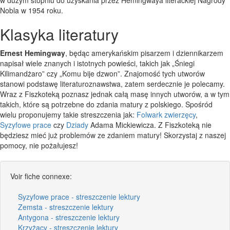
Nobla w 1954 roku.
Klasyka literatury
Ernest Hemingway
, będąc amerykańskim pisarzem i dziennikarzem
napisał wiele znanych i istotnych powieści, takich jak „Śniegi
Kilimandżaro” czy „Komu bije dzwon”. Znajomość tych utworów
stanowi podstawę literaturoznawstwa, zatem serdecznie je polecamy.
Wraz z Fiszkoteką poznasz jednak całą masę innych utworów, a w tym
takich, które są potrzebne do zdania matury z polskiego. Spośród
wielu proponujemy takie streszczenia jak:
Folwark zwierzęcy
,
Syzyfowe prace
czy
Dziady
Adama Mickiewicza. Z Fiszkoteką nie
będziesz mieć już problemów ze zdaniem matury! Skorzystaj z naszej
pomocy, nie pożałujesz!
Voir fiche connexe:
Syzyfowe prace - streszczenie lektury
Zemsta - streszczenie lektury
Antygona - streszczenie lektury
Krzyżacy - streszczenie lektury