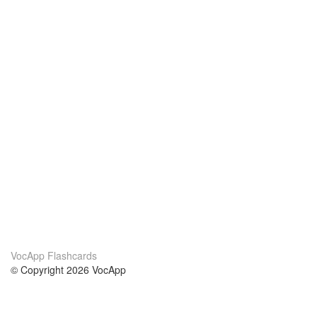
VocApp Flashcards
© Copyright 2026 VocApp
02-798 Mielczarskiego 8/58
Warsaw, Poland (EU)