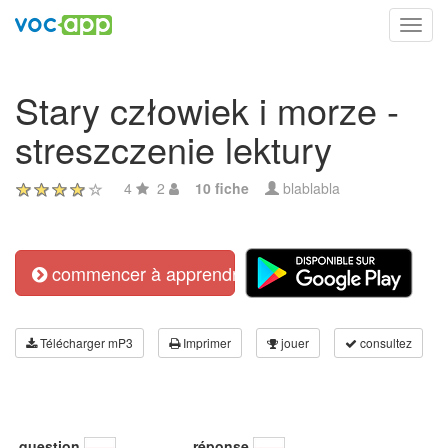
Toggl
navig
Stary człowiek i morze -
streszczenie lektury
4
2
10 fiche
blablabla
commencer à apprendre
Télécharger mP3
Imprimer
jouer
consultez
question
réponse