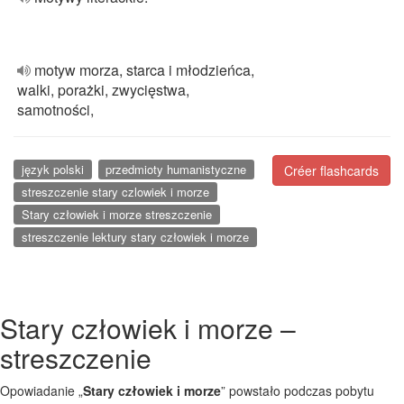
motyw morza, starca i młodzieńca,
walki, porażki, zwycięstwa,
samotności,
język polski
przedmioty humanistyczne
Créer flashcards
streszczenie stary czlowiek i morze
Stary człowiek i morze streszczenie
streszczenie lektury stary człowiek i morze
Stary człowiek i morze –
streszczenie
Opowiadanie „
Stary człowiek i morze
” powstało podczas pobytu