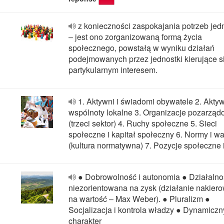
z konieczności zaspokajania potrzeb jed
– jest ono zorganizowaną formą życia
społecznego, powstałą w wyniku działań
podejmowanych przez jednostki kierujące s
partykularnym interesem.
1. Aktywni i świadomi obywatele 2. Akty
wspólnoty lokalne 3. Organizacje pozarzą
(trzeci sektor) 4. Ruchy społeczne 5. Sieci
społeczne i kapitał społeczny 6. Normy i wa
(kultura normatywna) 7. Pozycje społeczne i
● Dobrowolność i autonomia ● Działalno
niezorientowana na zysk (działanie nakier
na wartość – Max Weber). ● Pluralizm ●
Socjalizacja i kontrola władzy ● Dynamiczn
charakter