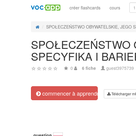
créer flashcards
cours
SPOŁECZEŃSTWO OBYWATELSKIE, JEGO ST
SPOŁECZEŃSTWO O
SPECYFIKA I BARI
0
6 fiche
guest3975739
commencer à apprendre
Télécharger m
question