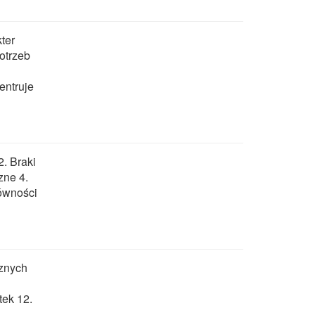
ter
otrzeb
entruje
. Braki
zne 4.
równości
cznych
tek 12.