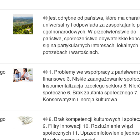
jest odrębne od państwa, które ma charak
uniwersalny i odpowiada za zaspokajanie p
ogólnonarodowych. W przeciwieństwie do
państwa, społeczeństwo obywatelskie konc
się na partykularnych interesach, lokalnych
potrzebach i wartościach.
ego
1. Problemy we współpracy z państwem 2
finansowe 3. Niskie zaangażowanie społec
Instrumentalizacja trzeciego sektora 5. Nie
społeczne 6. Brak zaufania społecznego 7.
Konserwatyzm i inercja kulturowa
ego
8. Brak kompetencji kulturowych i społe
9. Filtry innowacji 10. Rozluźnienie więzi
społecznych 11. Uprzedmiotowienie jednos
Ryzyko nowoczesności