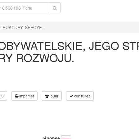
RUKTURY, SPECYF...
BYWATELSKIE, JEGO ST
ERY ROZWOJU.
P3
Imprimer
jouer
consultez
réponse