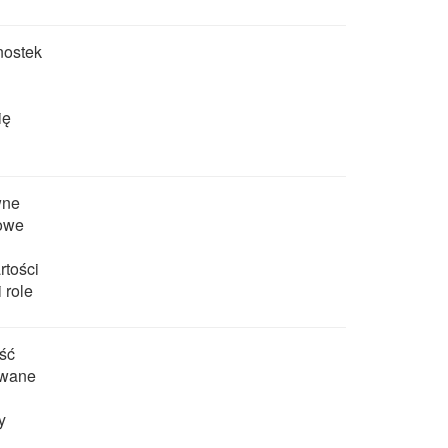
nostek
ię
wne
dowe
rtości
 role
ść
owane
y