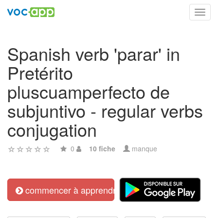
Toggl
navig
Spanish verb 'parar' in
Pretérito
pluscuamperfecto de
subjuntivo - regular verbs
conjugation
0
10 fiche
manque
commencer à apprendre