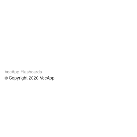
VocApp Flashcards
© Copyright 2026 VocApp
02-798 Mielczarskiego 8/58
Warsaw, Poland (EU)