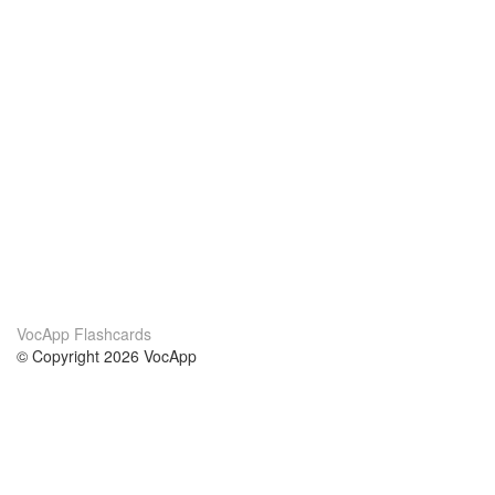
VocApp Flashcards
© Copyright 2026 VocApp
02-798 Mielczarskiego 8/58
Warsaw, Poland (EU)