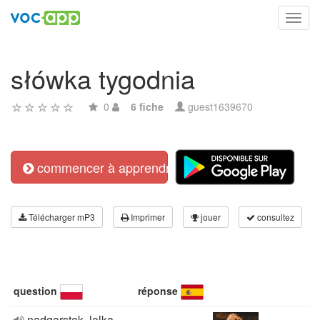
Toggl
navig
słówka tygodnia
0
6 fiche
guest1639670
commencer à apprendre
Télécharger mP3
Imprimer
jouer
consultez
question
réponse
nadgarstek, lalka