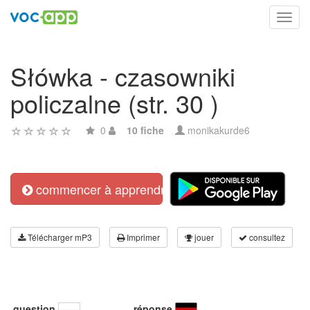
Toggl
navig
Słówka - czasowniki
policzalne (str. 30 )
0
10 fiche
monikakurde6
commencer à apprendre
Télécharger mP3
Imprimer
jouer
consultez
question
réponse