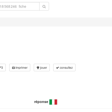
P3
Imprimer
jouer
consultez
réponse