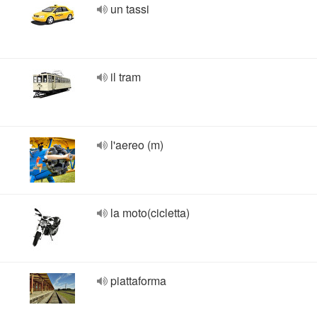
un tassi
il tram
l'aereo (m)
la moto(cicletta)
piattaforma