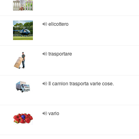
elicottero
trasportare
Il camion trasporta varie cose.
vario