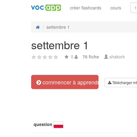
créer flashcards
cours
settembre 1
settembre 1
0
76 fiche
shakork
commencer à apprendre
Télécharger m
question