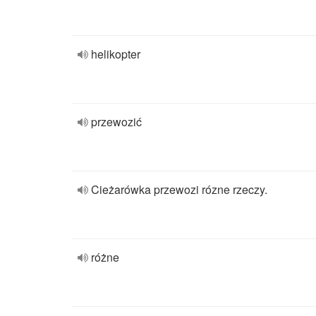
helikopter
przewozić
Cieżarówka przewozi rózne rzeczy.
różne