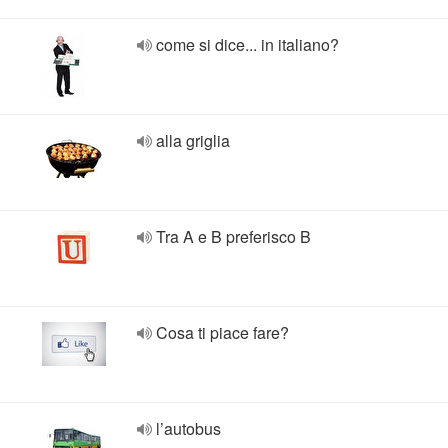
come si dice... in italiano?
alla griglia
Tra A e B preferisco B
Cosa ti piace fare?
l’autobus