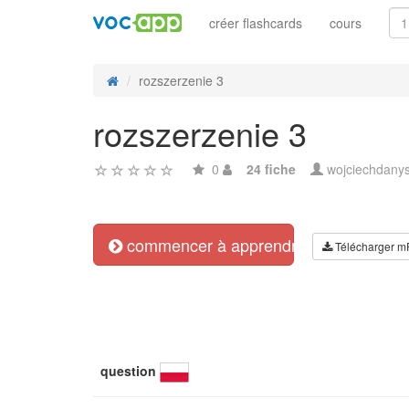
créer flashcards
cours
rozszerzenie 3
rozszerzenie 3
0
24 fiche
wojciechdany
commencer à apprendre
Télécharger m
question