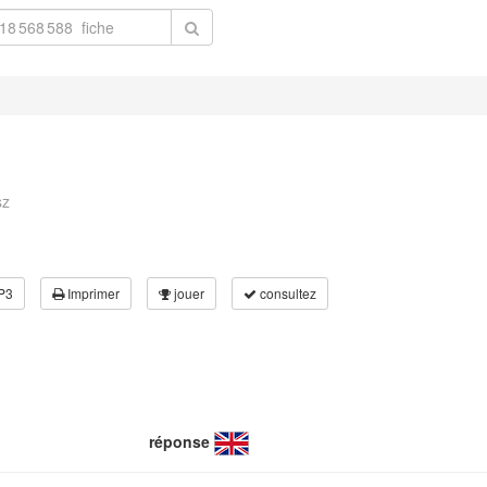
sz
P3
Imprimer
jouer
consultez
réponse