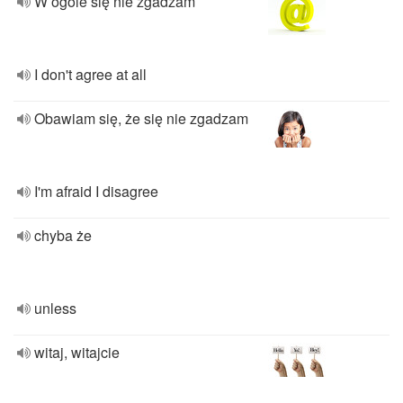
W ogóle się nie zgadzam
I don't agree at all
Obawiam się, że się nie zgadzam
I'm afraid I disagree
chyba że
unless
witaj, witajcie