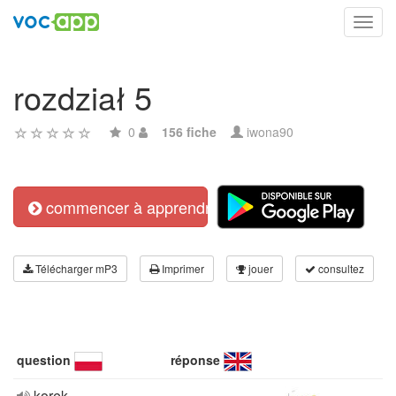
Toggl
navig
rozdział 5
0
156 fiche
iwona90
commencer à apprendre
Télécharger mP3
Imprimer
jouer
consultez
question
réponse
korek