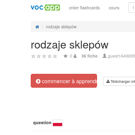
créer flashcards
cours
rodzaje sklepów
rodzaje sklepów
0
36 fiche
guest164969
commencer à apprendre
Télécharger m
question