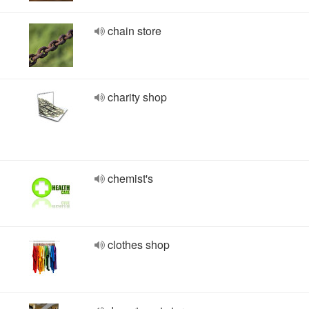
chain store
charity shop
chemist's
clothes shop