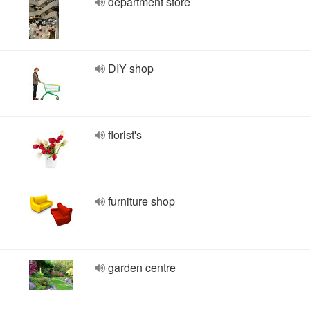
department store
DIY shop
florist's
furniture shop
garden centre