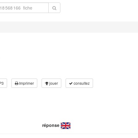
5
P3
Imprimer
jouer
consultez
réponse