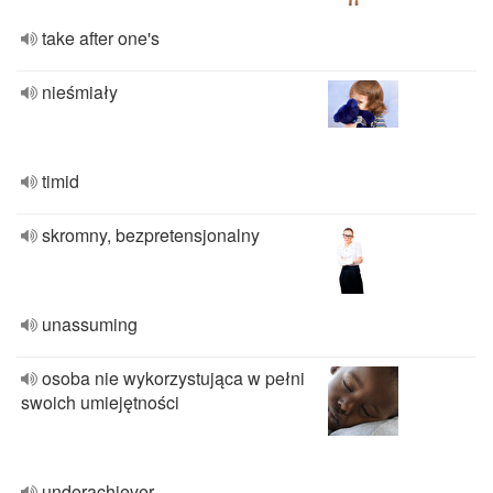
take after one's
nieśmiały
timid
skromny, bezpretensjonalny
unassuming
osoba nie wykorzystująca w pełni
swoich umiejętności
underachiever