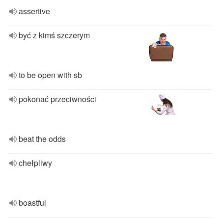
assertive
być z kimś szczerym
to be open with sb
pokonać przeciwności
beat the odds
chełpliwy
boastful