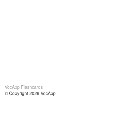
VocApp Flashcards
© Copyright 2026 VocApp
02-798 Mielczarskiego 8/58
Warsaw, Poland (EU)