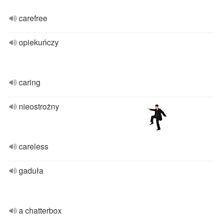
carefree
opiekuńczy
caring
nieostrożny
careless
gaduła
a chatterbox