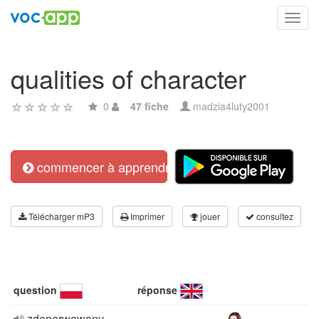
Toggl
navig
qualities of character
0
47 fiche
madzia4luty2001
commencer à apprendre
Télécharger mP3
Imprimer
jouer
consultez
question
réponse
zdenerwowany