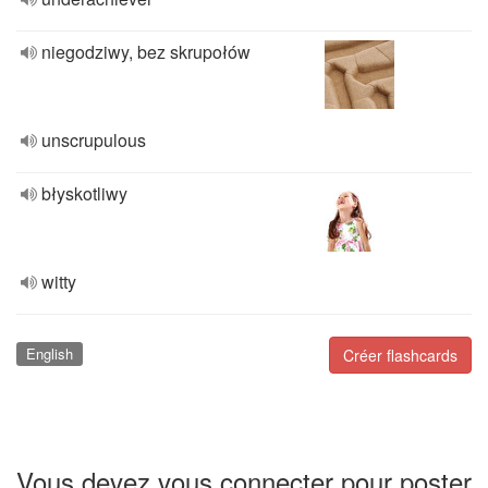
niegodziwy, bez skrupołów
unscrupulous
błyskotliwy
witty
English
Créer flashcards
Vous devez vous connecter pour poster