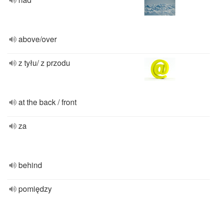
above/over
z tyłu/ z przodu
at the back / front
za
behind
pomiędzy