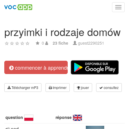
Toggl
navig
przyimki i rodzaje domów
0
23 fiche
guest2290251
commencer à apprendre
Télécharger mP3
Imprimer
jouer
consultez
question
réponse
nad