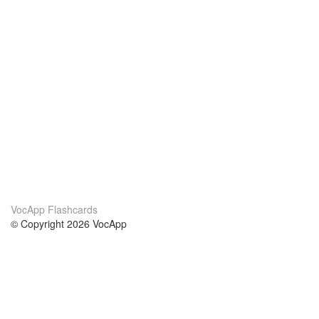
VocApp Flashcards
© Copyright 2026 VocApp
02-798 Mielczarskiego 8/58
Warsaw, Poland (EU)