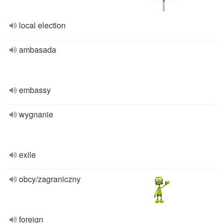
local election
ambasada
embassy
wygnanie
exile
obcy/zagraniczny
foreign