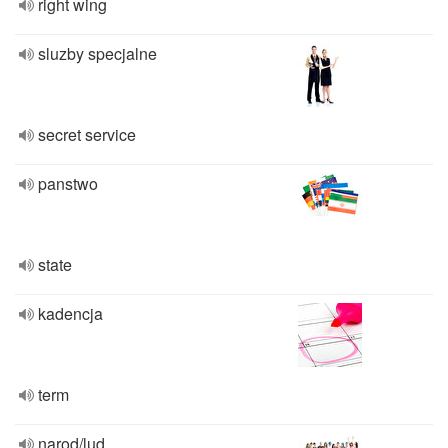
right wing
sluzby specjalne
secret service
panstwo
state
kadencja
term
narod/lud