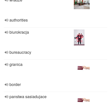
authorities
biurokracja
bureaucracy
granica
border
panstwa sasiadujace