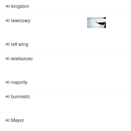
kingdom
lewicowy
left wing
wiekszosc
majority
burmistrz
Mayor