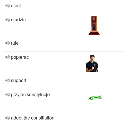
elect
rzadzic
rule
popierac
support
przyjac konstytucje
adopt the constitution