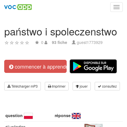
Toggl
navig
państwo i spoleczenstwo
0
93 fiche
guest1773929
commencer à apprendre
Télécharger mP3
Imprimer
jouer
consultez
question
réponse
władze