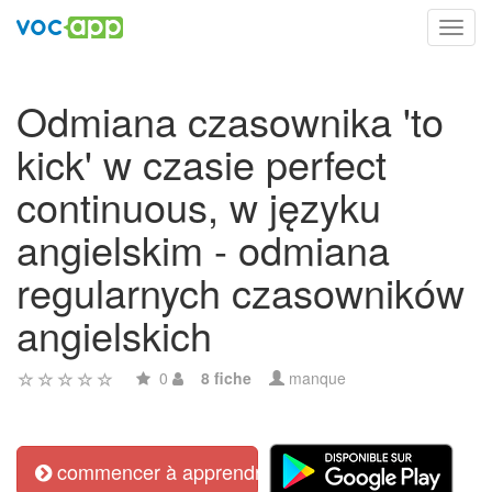
Toggl
navig
Odmiana czasownika 'to
kick' w czasie perfect
continuous, w języku
angielskim - odmiana
regularnych czasowników
angielskich
0
8 fiche
manque
commencer à apprendre