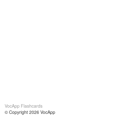
VocApp Flashcards
© Copyright 2026 VocApp
02-798 Mielczarskiego 8/58
Warsaw, Poland (EU)