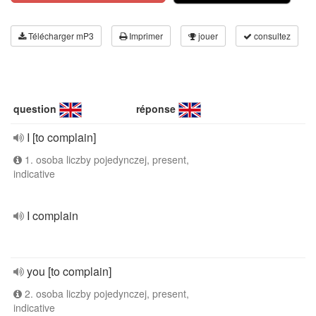
Télécharger mP3
Imprimer
jouer
consultez
question
réponse
I [to complain]
1. osoba liczby pojedynczej, present,
indicative
I complain
you [to complain]
2. osoba liczby pojedynczej, present,
indicative