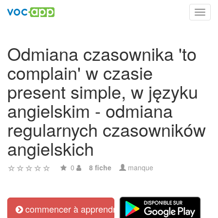
Toggl
navig
Odmiana czasownika 'to
complain' w czasie
present simple, w języku
angielskim - odmiana
regularnych czasowników
angielskich
0
8 fiche
manque
commencer à apprendre