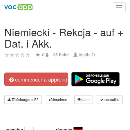
Toggl
navig
Niemiecki - Rekcja - auf +
Dat. i Akk.
0
25 fiche
AgatheO
commencer à apprendre
Télécharger mP3
Imprimer
jouer
consultez
question
réponse