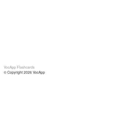
VocApp Flashcards
© Copyright 2026 VocApp
02-798 Mielczarskiego 8/58
Warsaw, Poland (EU)