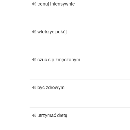
trenuj intensywnie
wietrzyc pokój
czuć się zmęczonym
być zdrowym
utrzymać dietę