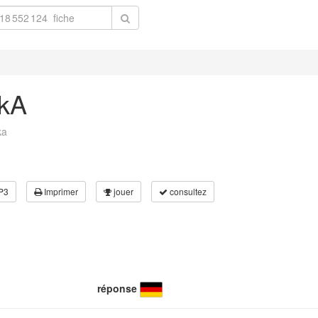
wkA
ka
P3
Imprimer
jouer
consultez
réponse