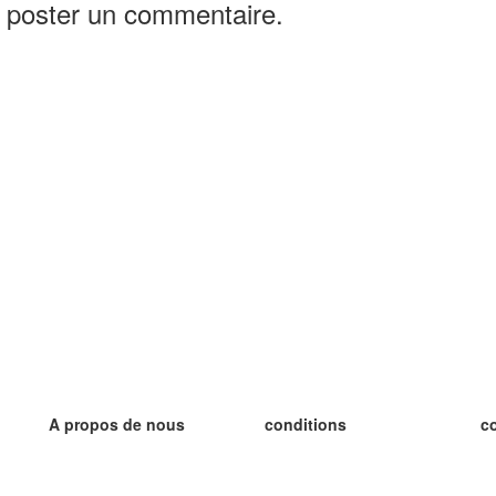
 poster un commentaire.
A propos de nous
conditions
c
notre équipe
Garantie 100%
le
le blog
Politique de confidentialité
le