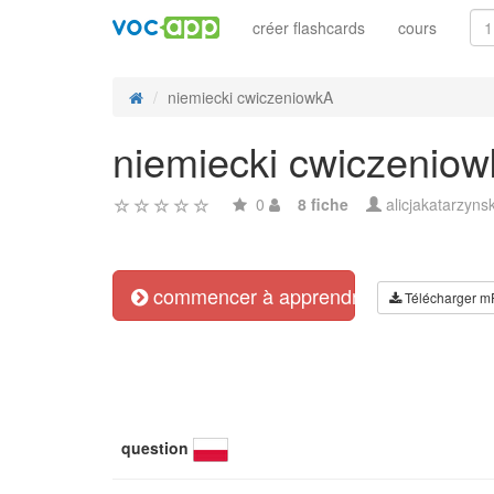
créer flashcards
cours
niemiecki cwiczeniowkA
niemiecki cwiczenio
0
8 fiche
alicjakatarzyns
commencer à apprendre
Télécharger m
question