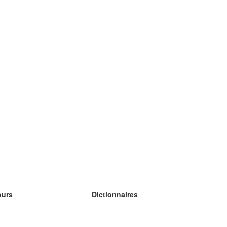
ours
Dictionnaires
s études anglais
s études allemand