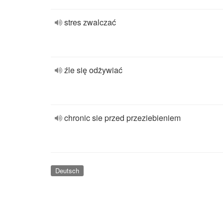
stres zwalczać
źle się odżywiać
chronic sie przed przeziebieniem
Deutsch