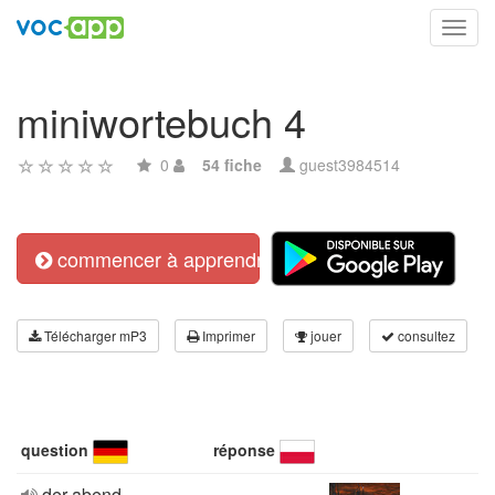
Toggl
navig
miniwortebuch 4
0
54 fiche
guest3984514
commencer à apprendre
Télécharger mP3
Imprimer
jouer
consultez
question
réponse
der abend