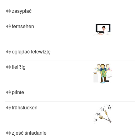
zasypiać
fernsehen
oglądać telewizję
fleißig
pilnie
frühstucken
zjeść śniadanie