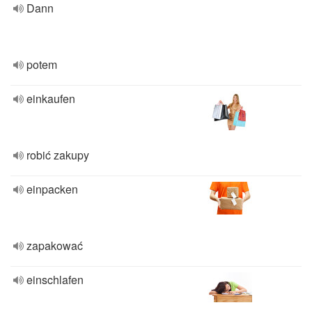
Dann
potem
einkaufen
robić zakupy
einpacken
zapakować
einschlafen