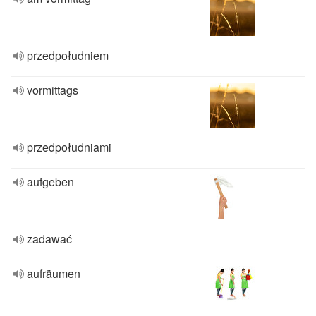
przedpołudniem
vormittags
przedpołudniami
aufgeben
zadawać
aufräumen