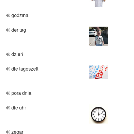
godzina
der tag
dzień
die tageszeit
pora dnia
die uhr
zegar