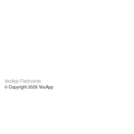
VocApp Flashcards
© Copyright 2026 VocApp
02-798 Mielczarskiego 8/58
Warsaw, Poland (EU)