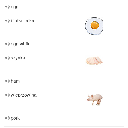
egg
białko jajka
egg white
szynka
ham
wieprzowina
pork