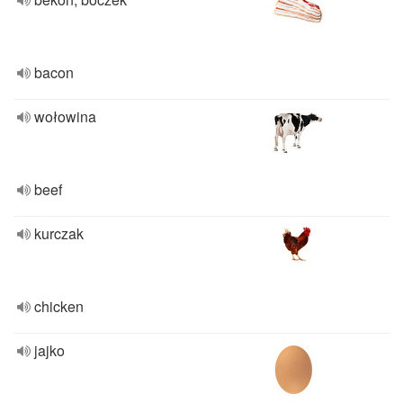
bacon
wołowina
beef
kurczak
chicken
jajko