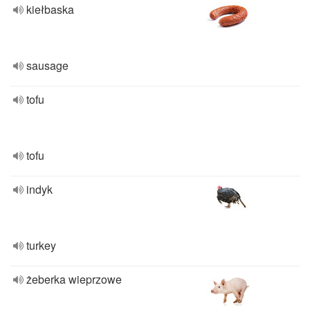
kiełbaska
sausage
tofu
tofu
indyk
turkey
żeberka wieprzowe