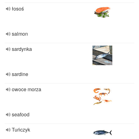
łosoś
salmon
sardynka
sardine
owoce morza
seafood
Tuńczyk