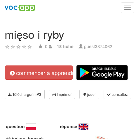
Toggl
navig
mięso i ryby
0
18 fiche
guest3874062
commencer à apprendre
Télécharger mP3
Imprimer
jouer
consultez
question
réponse
bekon, boczek