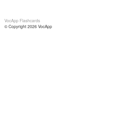
VocApp Flashcards
© Copyright 2026 VocApp
02-798 Mielczarskiego 8/58
Warsaw, Poland (EU)
A propos de nous
conditions
notre équipe
Garantie 100%
le blog
Politique de confidentialité
règlements
contact
GDPR
contacter