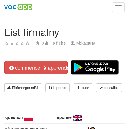
Toggl
navig
List firmalny
0
6 fiche
rybka8julia
commencer à apprendre
Télécharger mP3
Imprimer
jouer
consultez
question
réponse
z pozdrowieniami