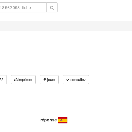
P3
Imprimer
jouer
consultez
réponse