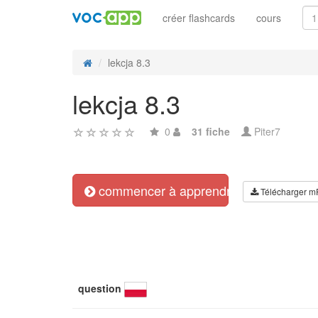
créer flashcards
cours
lekcja 8.3
lekcja 8.3
0
31 fiche
Piter7
commencer à apprendre
Télécharger m
question