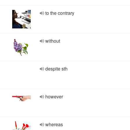
to the contrary
without
despite sth
however
whereas