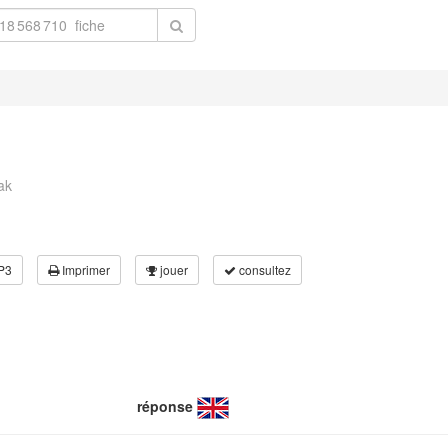
ak
P3
Imprimer
jouer
consultez
réponse