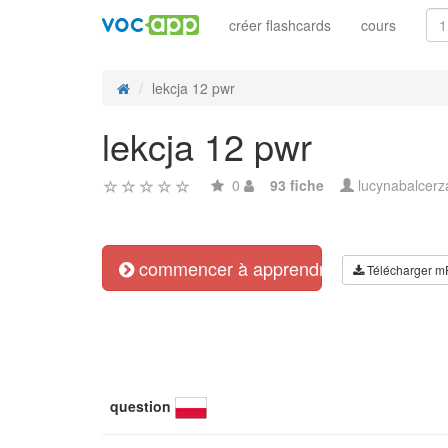
créer flashcards
cours
lekcja 12 pwr
lekcja 12 pwr
0
93 fiche
lucynabalcerz
commencer à apprendre
Télécharger m
question