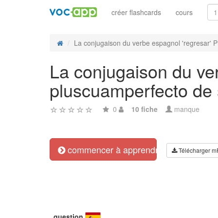
créer flashcards
cours
La conjugaison du verbe espagnol 'regresar' Pr
La conjugaison du ver
pluscuamperfecto de s
0
10 fiche
manque
commencer à apprendre
Télécharger m
question