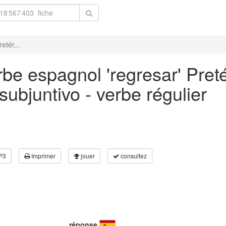
etér...
be espagnol 'regresar' Preté
ubjuntivo - verbe régulier
P3
Imprimer
jouer
consultez
réponse