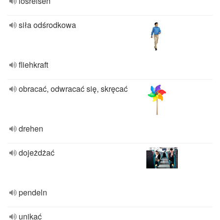
losreisen
siła odśrodkowa
fliehkraft
obracać, odwracać się, skręcać
drehen
dojeżdżać
pendeln
unikać