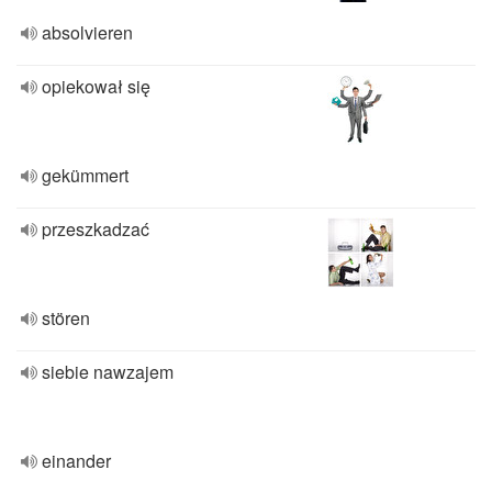
absolvieren
opiekował się
gekümmert
przeszkadzać
stören
siebie nawzajem
einander