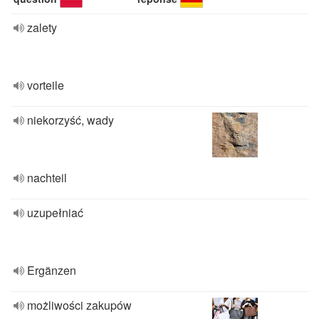
zalety
vorteile
niekorzyść, wady
nachteil
uzupełniać
Ergänzen
możliwości zakupów