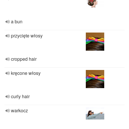
a bun
przycięte włosy
cropped hair
kręcone włosy
curly hair
warkocz