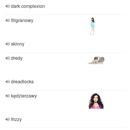
dark complexion
filigranowy
skinny
dredy
dreadlocks
kędzierzawy
frizzy