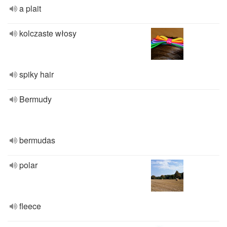
a plait
kolczaste włosy
spiky hair
Bermudy
bermudas
polar
fleece