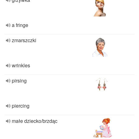
a fringe
zmarszczki
wrinkles
pirsing
piercing
małe dziecko/brzdąc