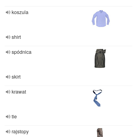
koszula
shirt
spódnica
skirt
krawat
tie
rajstopy