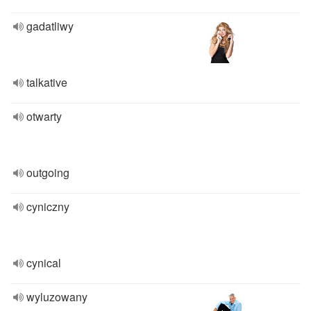
gadatliwy
talkative
otwarty
outgoing
cyniczny
cynical
wyluzowany