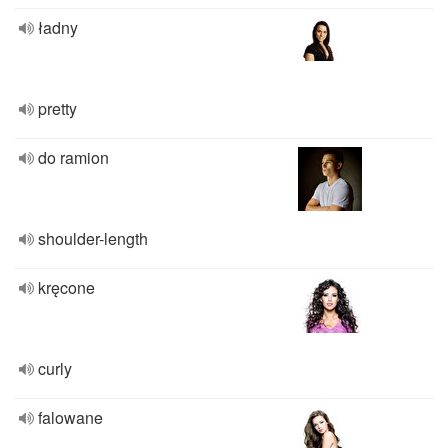
ładny
pretty
do ramion
shoulder-length
kręcone
curly
falowane