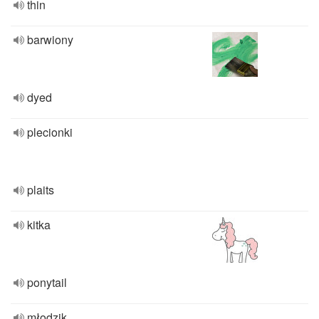
thin
barwiony
dyed
plecionki
plaits
kitka
ponytail
młodzik