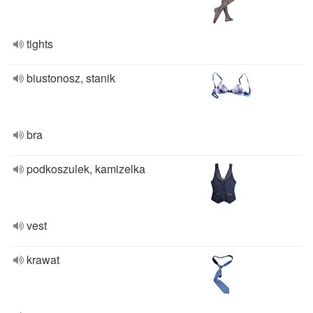
tights
biustonosz, stanik
bra
podkoszulek, kamizelka
vest
krawat