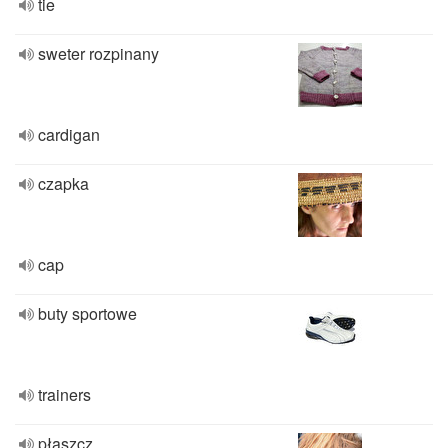
tie
sweter rozpinany
cardigan
czapka
cap
buty sportowe
trainers
płaszcz