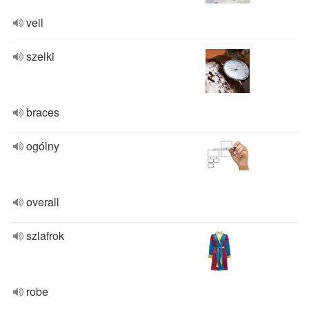
veil
szelki
braces
ogólny
overall
szlafrok
robe