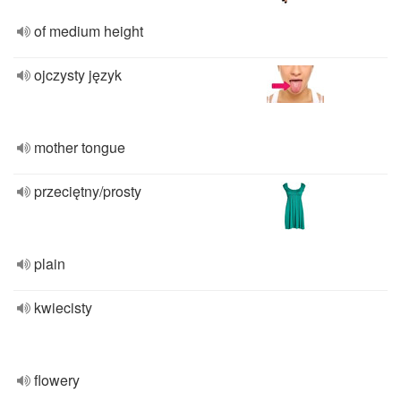
of medium height
ojczysty język
mother tongue
przeciętny/prosty
plain
kwiecisty
flowery