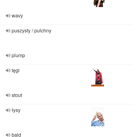
wavy
puszysty / pulchny
plump
tęgi
stout
łysy
bald