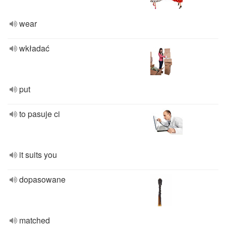
wear
wkładać
put
to pasuje ci
it suits you
dopasowane
matched