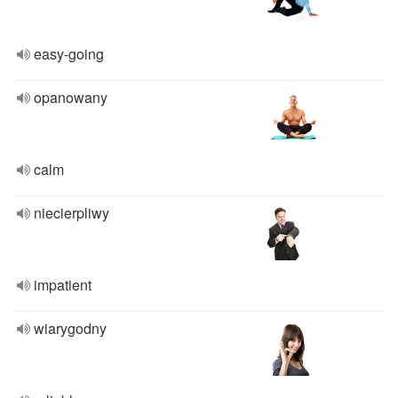
easy-going
opanowany
calm
niecierpliwy
impatient
wiarygodny