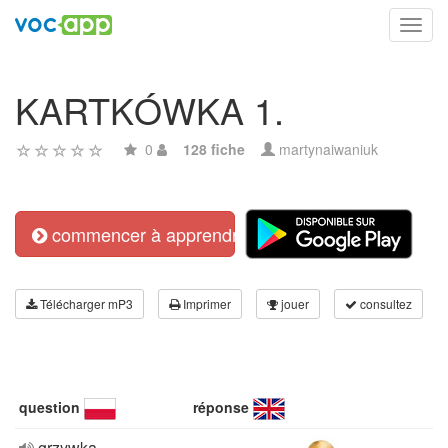
Toggl
navig
KARTKÓWKA 1.
0
128 fiche
martynaiwaniuk
commencer à apprendre
Télécharger mP3
Imprimer
jouer
consultez
question
réponse
grzywka