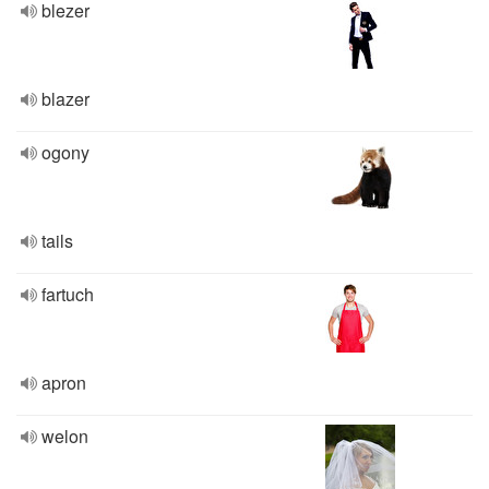
blezer
blazer
ogony
tails
fartuch
apron
welon