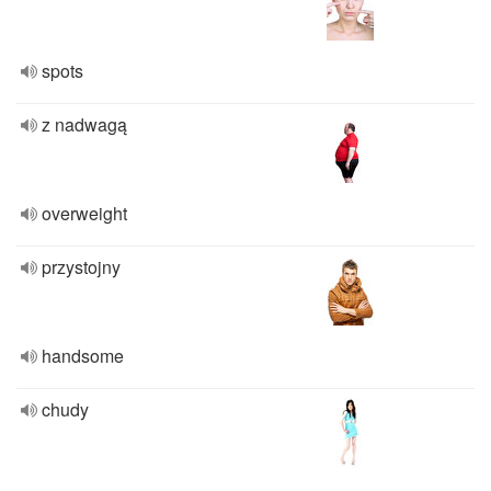
spots
z nadwagą
overweight
przystojny
handsome
chudy