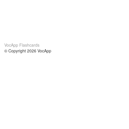
VocApp Flashcards
© Copyright 2026 VocApp
02-798 Mielczarskiego 8/58
Warsaw, Poland (EU)
A propos de nous
conditions
notre équipe
Garantie 100%