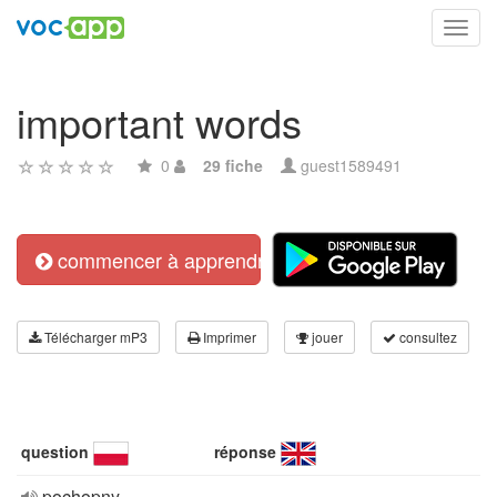
Toggl
navig
important words
0
29 fiche
guest1589491
commencer à apprendre
Télécharger mP3
Imprimer
jouer
consultez
question
réponse
pochopny