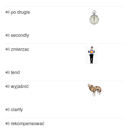
po drugie
secondly
zmierzac
tend
wyjaśnić
clarify
rekompensować