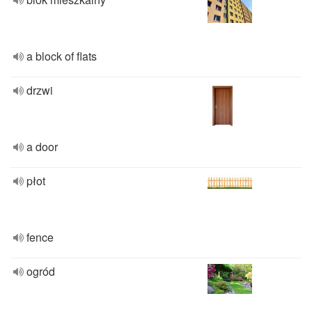
a block of flats
drzwi
a door
płot
fence
ogród