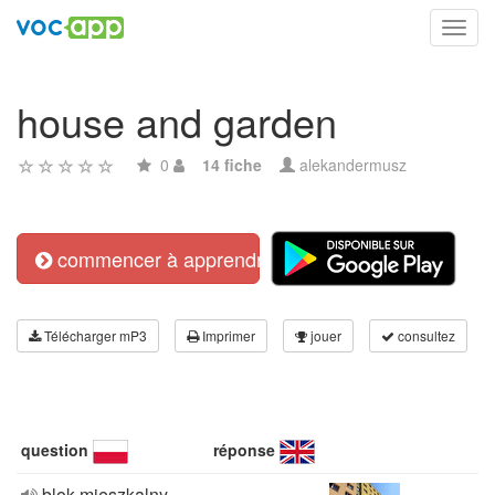
Toggl
navig
house and garden
0
14 fiche
alekandermusz
commencer à apprendre
Télécharger mP3
Imprimer
jouer
consultez
question
réponse
blok mieszkalny