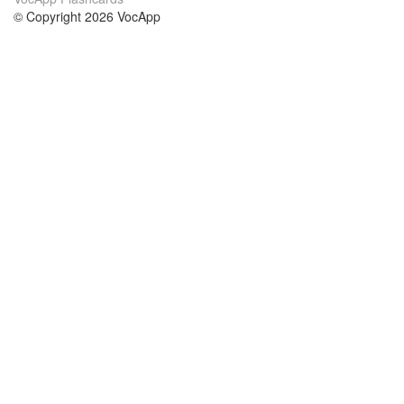
© Copyright 2026 VocApp
02-798 Mielczarskiego 8/58
Warsaw, Poland (EU)
A propos de nous
conditions
notre équipe
Garantie 100%
le blog
Politique de confidentialité
règlements
contact
GDPR
contacter
cours
aider
les études anglais
Foire Aux Questions
les études allemand