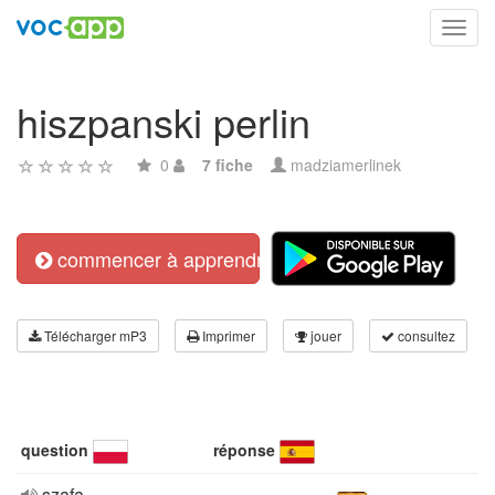
Toggl
navig
hiszpanski perlin
0
7 fiche
madziamerlinek
commencer à apprendre
Télécharger mP3
Imprimer
jouer
consultez
question
réponse
szafa