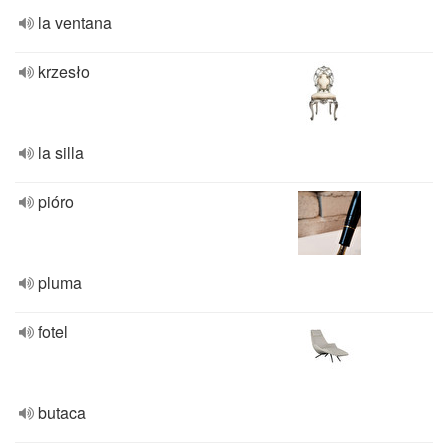
la ventana
krzesło
la silla
pióro
pluma
fotel
butaca