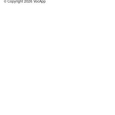
© Copyright 2026 VocApp
02-798 Mielczarskiego 8/58
Warsaw, Poland (EU)
A propos de nous
conditions
notre équipe
Garantie 100%
le blog
Politique de confidentialité
règlements
contact
GDPR
contacter
cours
aider
les études anglais
Foire Aux Questions
les études allemand
les études espagnol