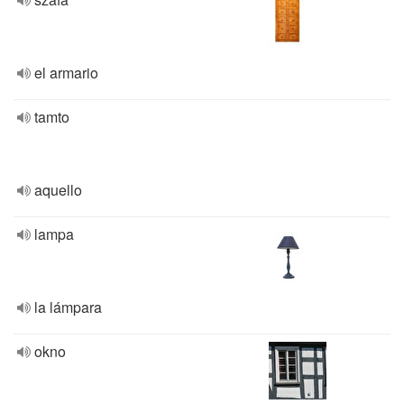
el armario
tamto
aquello
lampa
la lámpara
okno