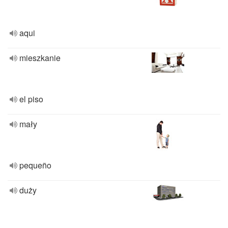
aqui
mieszkanie
el piso
mały
pequeño
duży