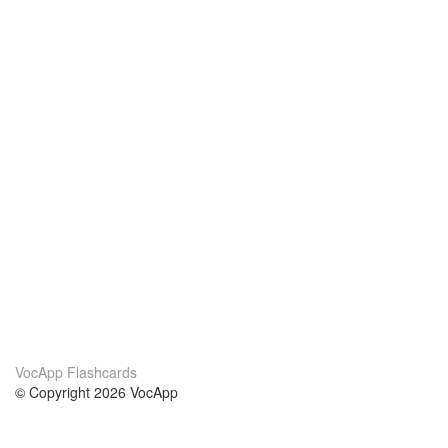
VocApp Flashcards
© Copyright 2026 VocApp
02-798 Mielczarskiego 8/58