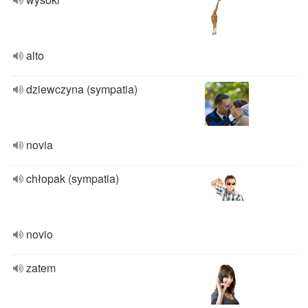
alto
dziewczyna (sympatia)
novia
chłopak (sympatia)
novio
zatem