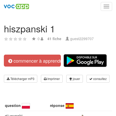
Toggl
navig
hiszpanski 1
0
41 fiche
guest2299707
commencer à apprendre
Télécharger mP3
Imprimer
jouer
consultez
question
réponse
wysoki