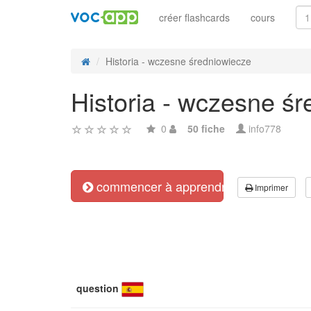
créer flashcards
cours
Historia - wczesne średniowiecze
Historia - wczesne ś
0
50 fiche
info778
commencer à apprendre
Imprimer
question