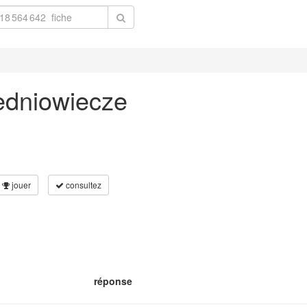
redniowiecze
jouer
consultez
réponse