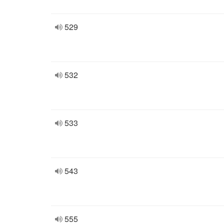
529
532
533
543
555