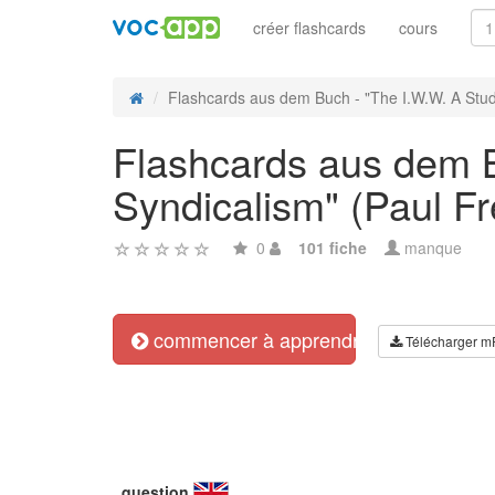
créer flashcards
cours
Flashcards aus dem Buch - "The I.W.W. A Study
Flashcards aus dem B
Syndicalism" (Paul Fr
0
101 fiche
manque
commencer à apprendre
Télécharger m
question