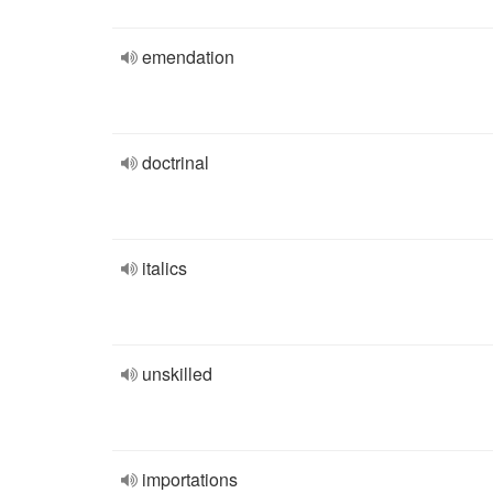
emendation
doctrinal
italics
unskilled
importations