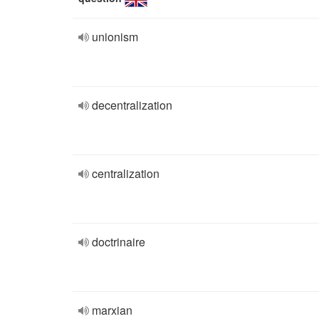
unionism
decentralization
centralization
doctrinaire
marxian