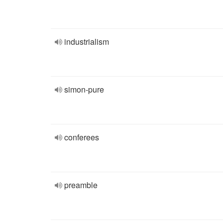
industrialism
simon-pure
conferees
preamble