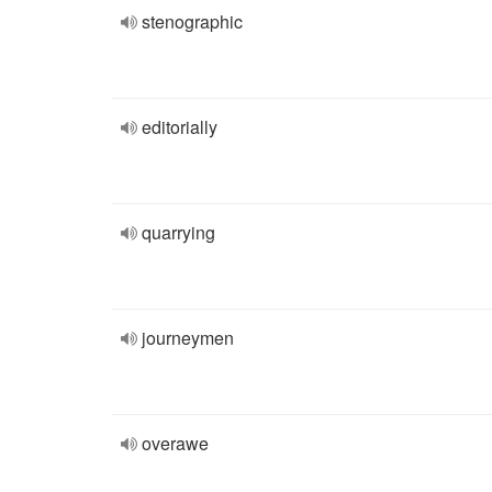
stenographic
editorially
quarrying
journeymen
overawe