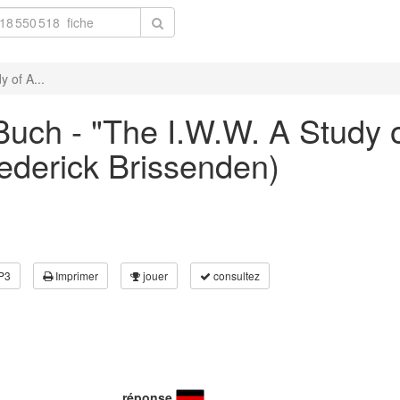
 of A...
uch - "The I.W.W. A Study 
ederick Brissenden)
P3
Imprimer
jouer
consultez
réponse