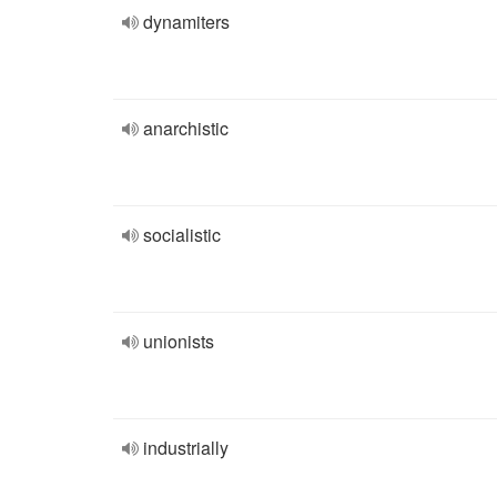
dynamiters
anarchistic
socialistic
unionists
industrially