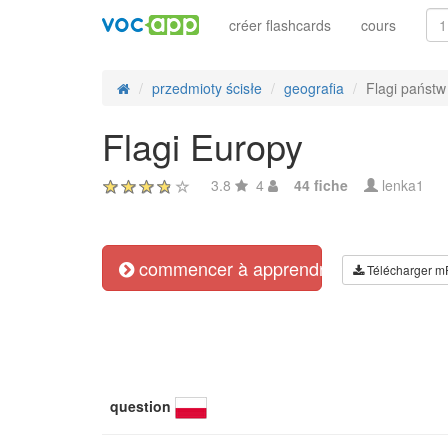
créer flashcards
cours
przedmioty ścisłe
geografia
Flagi państw
Flagi Europy
3.8
4
44 fiche
lenka1
commencer à apprendre
Télécharger m
question