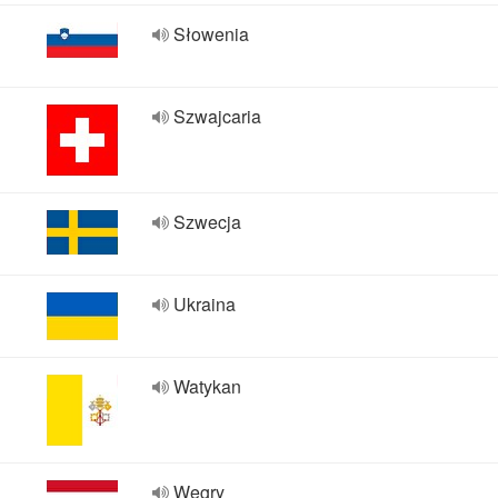
Słowenia
Szwajcaria
Szwecja
Ukraina
Watykan
Węgry