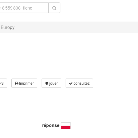
 Europy
P3
Imprimer
jouer
consultez
réponse