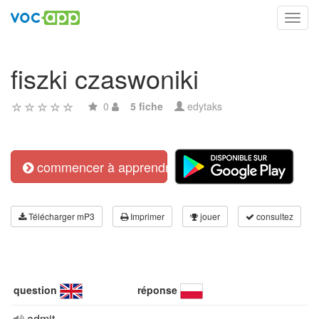
Toggl
navig
fiszki czaswoniki
0
5 fiche
edytaks
commencer à apprendre
Télécharger mP3
Imprimer
jouer
consultez
question
réponse
admit