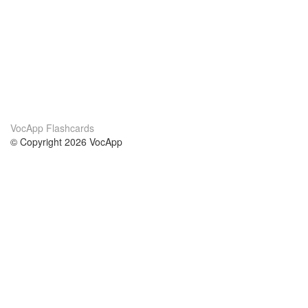
VocApp Flashcards
© Copyright 2026 VocApp
02-798 Mielczarskiego 8/58
Warsaw, Poland (EU)
A propos de nous
conditions