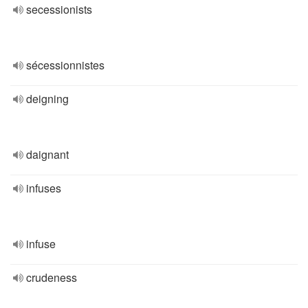
secessionists
sécessionnistes
deigning
daignant
infuses
infuse
crudeness