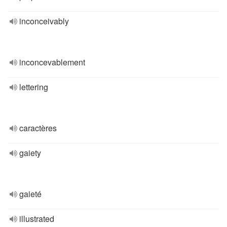
inconceivably
inconcevablement
lettering
caractères
gaiety
gaieté
illustrated