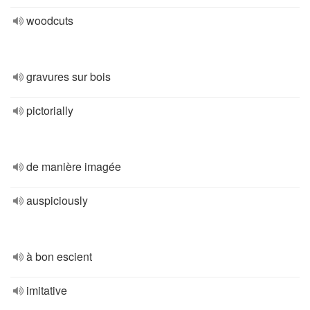
woodcuts
gravures sur bois
pictorially
de manière imagée
auspiciously
à bon escient
imitative