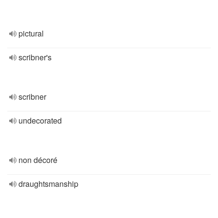
pictural
scribner's
scribner
undecorated
non décoré
draughtsmanship