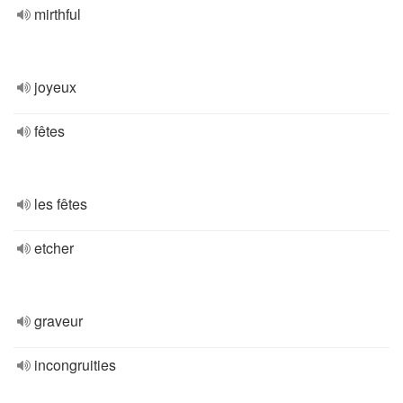
mirthful
joyeux
fêtes
les fêtes
etcher
graveur
incongruities