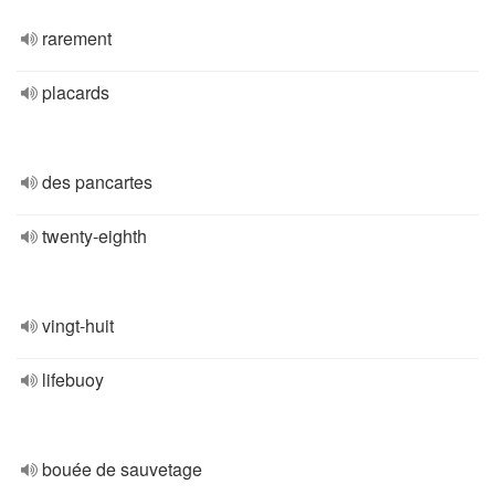
rarement
placards
des pancartes
twenty-eighth
vingt-huit
lifebuoy
bouée de sauvetage