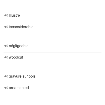
illustré
inconsiderable
négligeable
woodcut
gravure sur bois
ornamented