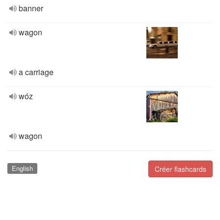
banner
wagon
a carriage
wóz
wagon
English
Créer flashcards