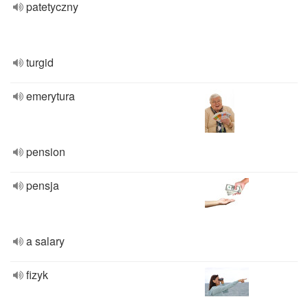
patetyczny
turgid
emerytura
pension
pensja
a salary
fizyk