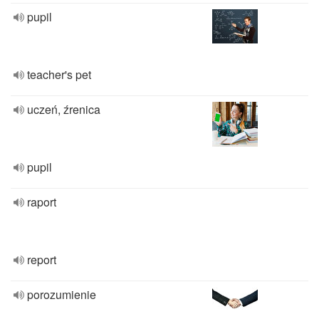
pupil
teacher's pet
uczeń, źrenica
pupil
raport
report
porozumienie