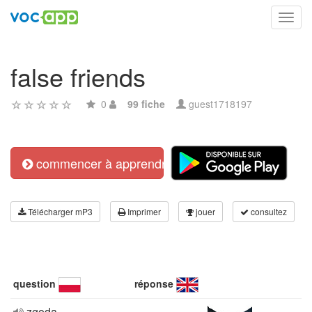
Toggl
navig
false friends
0
99 fiche
guest1718197
commencer à apprendre
Télécharger mP3
Imprimer
jouer
consultez
question
réponse
zgoda