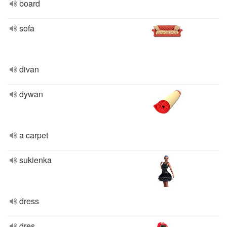
board
sofa
divan
dywan
a carpet
sukienka
dress
dres