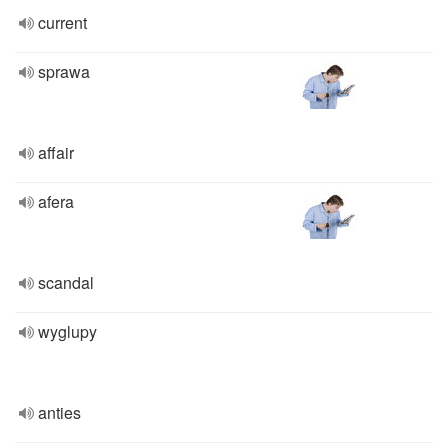
current
sprawa
affair
afera
scandal
wyglupy
anties