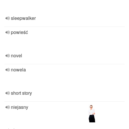
sleepwalker
powieść
novel
nowela
short story
niejasny