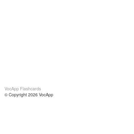
VocApp Flashcards
© Copyright 2026 VocApp
02-798 Mielczarskiego 8/58
Warsaw, Poland (EU)