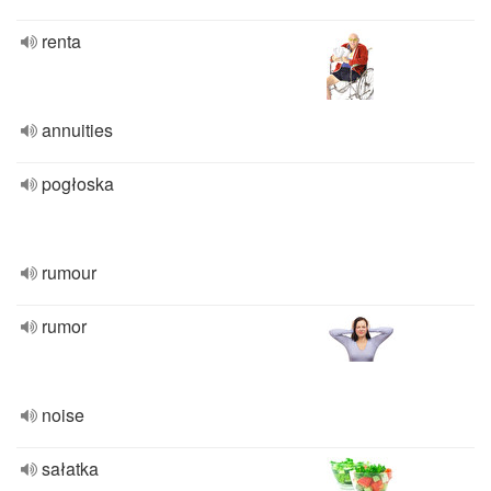
renta
annuities
pogłoska
rumour
rumor
noise
sałatka