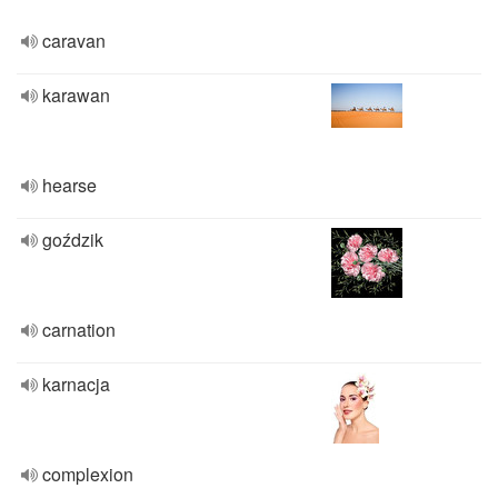
caravan
karawan
hearse
goździk
carnation
karnacja
complexion