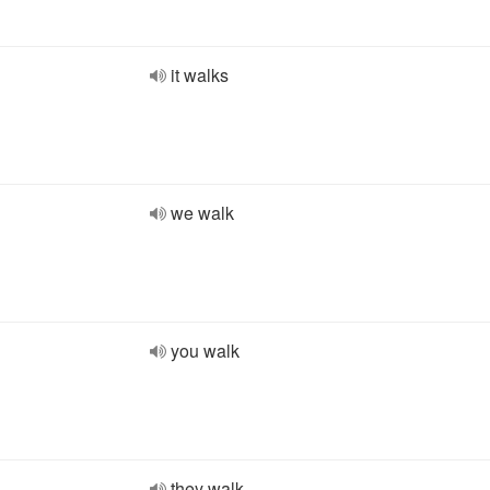
it walks
we walk
you walk
they walk