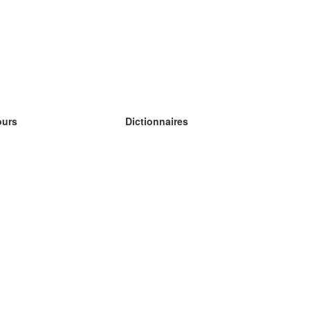
ours
Dictionnaires
s études anglais
s études allemand
s études espagnol
s études russe
s études norvégien
s études suédois