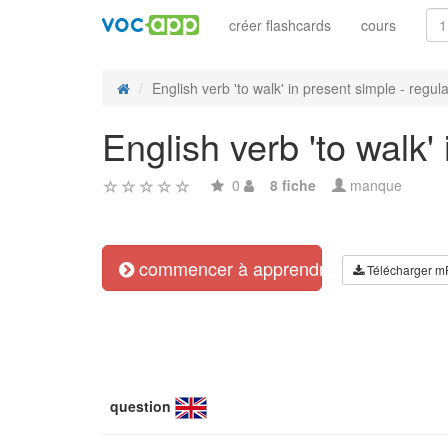
créer flashcards
cours
English verb 'to walk' in present simple - regular
English verb 'to walk'
0
8 fiche
manque
commencer à apprendre
Télécharger m
question