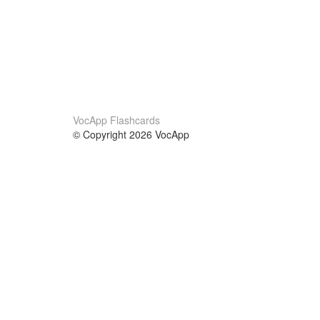
VocApp Flashcards
© Copyright 2026 VocApp
02-798 Mielczarskiego 8/58
Warsaw, Poland (EU)