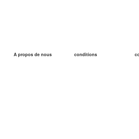
A propos de nous
conditions
c
notre équipe
Garantie 100%
le
le blog
Politique de confidentialité
le
règlements
le
contact
GDPR
le
contacter
le
plus
le
aider
nouvelle fiche
Foire Aux Questions
des blogs
catalogue