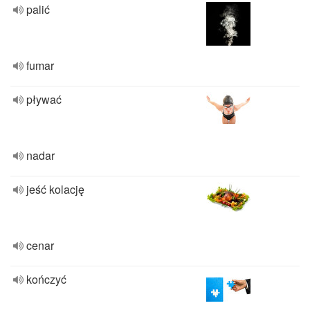
palić
fumar
pływać
nadar
jeść kolację
cenar
kończyć