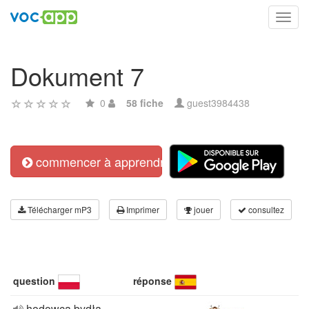
Toggl
navig
Dokument 7
0
58 fiche
guest3984438
commencer à apprendre
Télécharger mP3
Imprimer
jouer
consultez
question
réponse
hodowca bydła