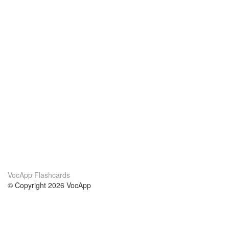
VocApp Flashcards
© Copyright 2026 VocApp
02-798 Mielczarskiego 8/58
Warsaw, Poland (EU)