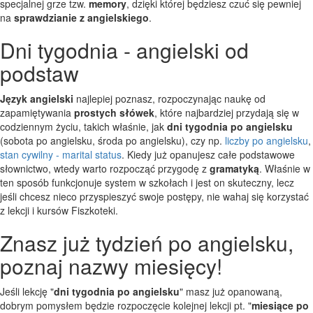
specjalnej grze tzw.
memory
, dzięki której będziesz czuć się pewniej
na
sprawdzianie z angielskiego
.
Dni tygodnia - angielski od
podstaw
Język angielski
najlepiej poznasz, rozpoczynając naukę od
zapamiętywania
prostych słówek
, które najbardziej przydają się w
codziennym życiu, takich właśnie, jak
dni tygodnia po angielsku
(sobota po angielsku, środa po angielsku), czy np.
liczby po angielsku
,
stan cywilny - marital status
. Kiedy już opanujesz całe podstawowe
słownictwo, wtedy warto rozpocząć przygodę z
gramatyką
. Właśnie w
ten sposób funkcjonuje system w szkołach i jest on skuteczny, lecz
jeśli chcesz nieco przyspieszyć swoje postępy, nie wahaj się korzystać
z lekcji i kursów Fiszkoteki.
Znasz już tydzień po angielsku,
poznaj nazwy miesięcy!
Jeśli lekcję "
dni tygodnia po angielsku
" masz już opanowaną,
dobrym pomysłem będzie rozpoczęcie kolejnej lekcji pt. "
miesiące po