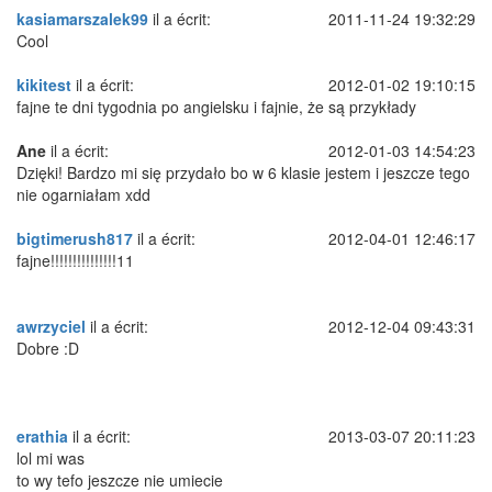
kasiamarszalek99
il a écrit:
2011-11-24 19:32:29
Cool
kikitest
il a écrit:
2012-01-02 19:10:15
fajne te dni tygodnia po angielsku i fajnie, że są przykłady
Ane
il a écrit:
2012-01-03 14:54:23
Dzięki! Bardzo mi się przydało bo w 6 klasie jestem i jeszcze tego
nie ogarniałam xdd
bigtimerush817
il a écrit:
2012-04-01 12:46:17
fajne!!!!!!!!!!!!!!!11
awrzyciel
il a écrit:
2012-12-04 09:43:31
Dobre :D
erathia
il a écrit:
2013-03-07 20:11:23
lol mi was
to wy tefo jeszcze nie umiecie