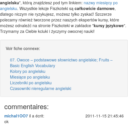
angielsku
", którą znajdziesz pod tym linkiem:
nazwy miesięcy po
angielsku
. Wszystkie lekcje Fiszkoteki są
całkowicie darmowe
,
dlatego niczym nie ryzykujesz, możesz tylko zyskać! Szczerze
polecamy również tworzone przez naszych ekspertów kursy, które
możesz odnaleźć na stronie Fiszkoteki w zakładce "
kursy językowe
".
Trzymamy za Ciebie kciuki i życzymy owocnej nauki!
Voir fiche connexe:
07. Owoce – podstawowe słownictwo angielskie; Fruits –
Basic English Vocabulary
Kolory po angielsku
Miesiące po angielsku
Liczebniki po angielsku
Czasowniki nieregularne angielski
commentaires:
michal1OO7
il a écrit:
2011-11-15 21:45:46
ok