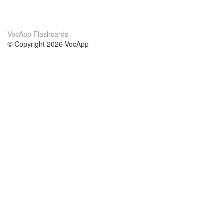
VocApp Flashcards
© Copyright 2026 VocApp
02-798 Mielczarskiego 8/58
Warsaw, Poland (EU)
A propos de nous
conditions
notre équipe
Garantie 100%
le blog
Politique de confidentialité
règlements
contact
GDPR
contacter