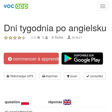
Toggl
navig
Dni tygodnia po angielsku
4.5
6
8 fiche
lenka1
commencer à apprendre
Télécharger mP3
Imprimer
jouer
consultez
question
réponse
poniedziałek