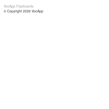
VocApp Flashcards
© Copyright 2026 VocApp
02-798 Mielczarskiego 8/58
Warsaw, Poland (EU)
A propos de nous
conditions
notre équipe
Garantie 100%
le blog
Politique de confidentialité
règlements
contact
GDPR
contacter
cours
aider
les études anglais
Foire Aux Questions