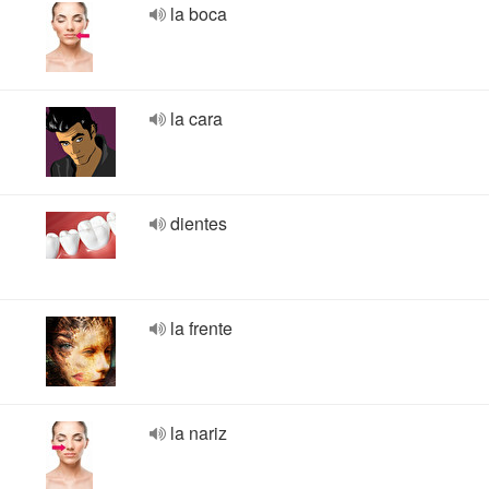
la boca
la cara
dientes
la frente
la nariz