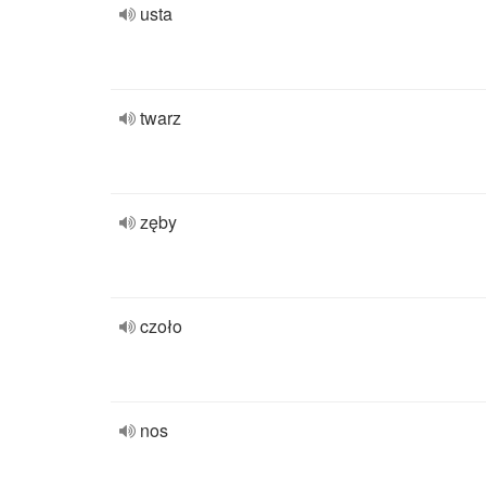
usta
twarz
zęby
czoło
nos