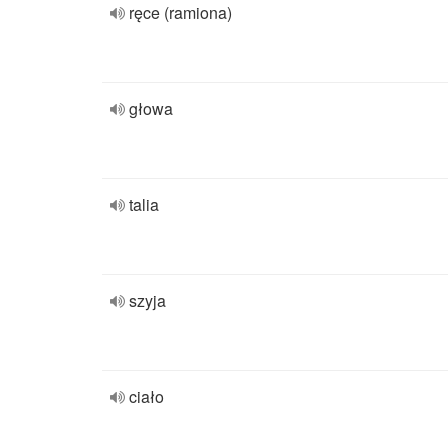
ręce (ramiona)
głowa
talia
szyja
ciało