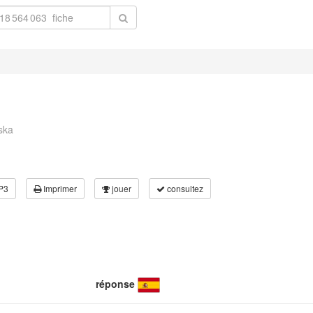
ska
P3
Imprimer
jouer
consultez
réponse