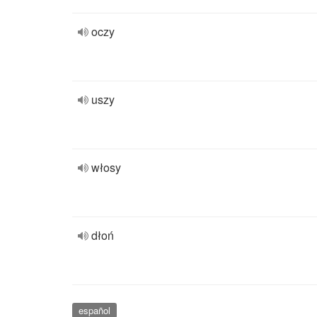
oczy
uszy
włosy
dłoń
español