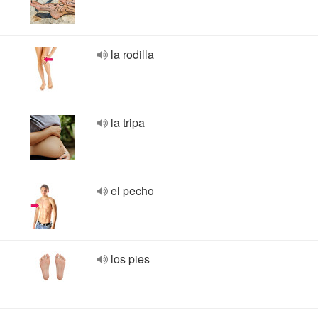
la rodilla
la tripa
el pecho
los pies