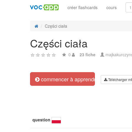
créer flashcards
cours
Części ciała
Części ciała
0
23 fiche
majkakurczyn
commencer à apprendre
Télécharger m
question