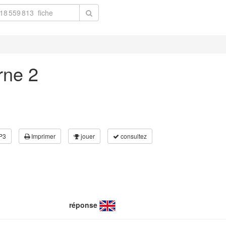
rne 2
P3
Imprimer
jouer
consultez
réponse