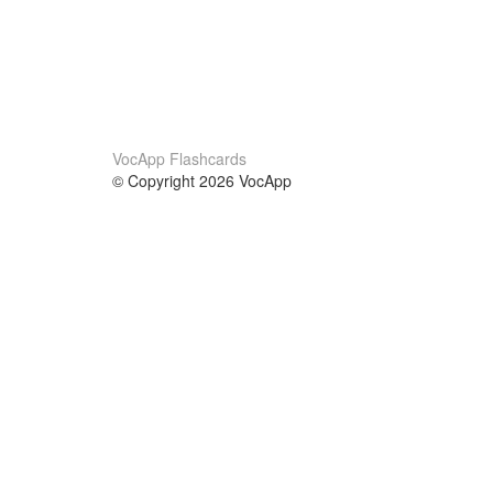
VocApp Flashcards
© Copyright 2026 VocApp
02-798 Mielczarskiego 8/58
Warsaw, Poland (EU)