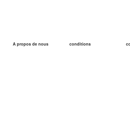
A propos de nous
conditions
c
notre équipe
Garantie 100%
le
le blog
Politique de confidentialité
le
règlements
le
contact
GDPR
le
contacter
le
plus
le
aider
nouvelle fiche
Foire Aux Questions
des blogs
catalogue
Projekt współfinansowany przez Unię Europejską ze środków Europejskiego Funduszu Rozwoju Regionalnego w ramac