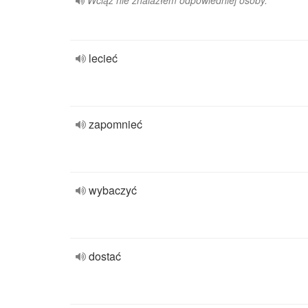
Wciąż nie znalazłem odpowiedniej osoby.
lecieć
zapomnieć
wybaczyć
dostać