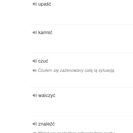
upaść
karmić
czuć
Czułem się zażenowany całą tą sytuacją.
walczyć
znaleźć