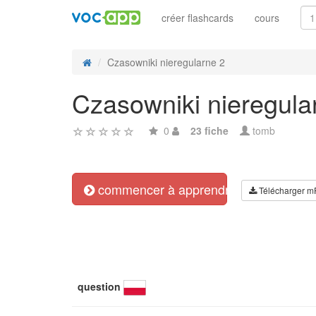
créer flashcards
cours
Czasowniki nieregularne 2
Czasowniki nieregula
0
23 fiche
tomb
commencer à apprendre
Télécharger m
question