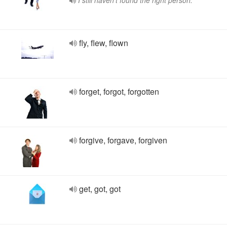
I still haven't found the right person.
fly, flew, flown
forget, forgot, forgotten
forgive, forgave, forgiven
get, got, got