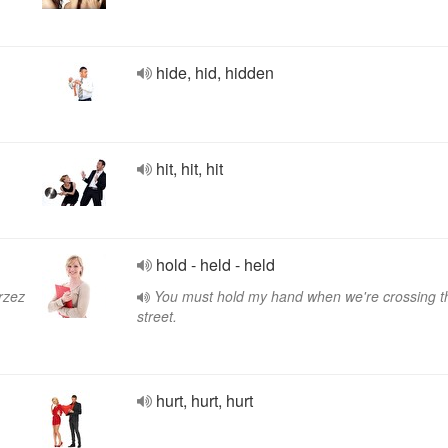
hide, hid, hidden
hit, hit, hit
hold - held - held
rzez
You must hold my hand when we're crossing t
street.
hurt, hurt, hurt