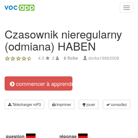
Toggl
navig
Czasownik nieregularny
(odmiana) HABEN
4.5
2
6 fiche
dorka19862008
commencer à apprendre
Télécharger mP3
Imprimer
jouer
consultez
question
réponse