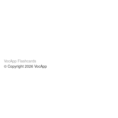
VocApp Flashcards
© Copyright 2026 VocApp
02-798 Mielczarskiego 8/58
Warsaw, Poland (EU)