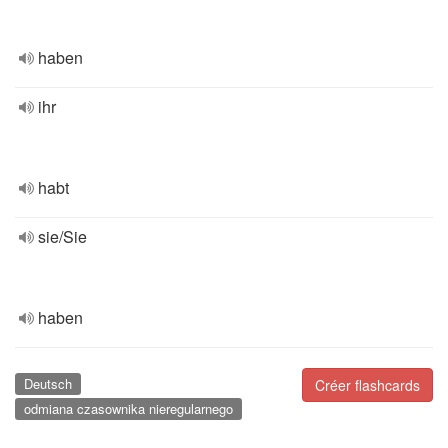
haben
ihr
habt
sie/Sie
haben
Deutsch
Créer flashcards
odmiana czasownika nieregularnego