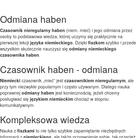
Odmiana haben
Czasownik nieregularny haben
(niem. mieć) i jego odmiana przez
osoby to podstawowa wiedza, której uczymy się praktycznie na
pierwszej lekcji
języka niemieckiego
. Dzięki
fiszkom
szybko i przede
wszystkim skutecznie nauczysz się
odmiany niemieckiego
czasownika haben
.
Czasownik haben - odmiana
Niemiecki
czasownik „mieć” jest
czasownikiem nieregularnym
, ale
przy tym niezwykle popularnym i często używanym. Dlatego nauka
poprawnej
odmiany haben
jest koniecznością, jeżeli chcemy
posługiwać się
językiem niemieckim
chociaż w stopniu
komunikatywnym.
Kompleksowa wiedza
Nauka z
fiszkami
to nie tylko szybkie zapamiętanie niezbędnych
informacji z
niemieckiego
, ale także przyswojenie sobie, tak przecież