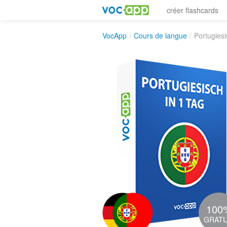
créer flashcards
VocApp
/
Cours de langue
/
Portugiesi
100
GRATU