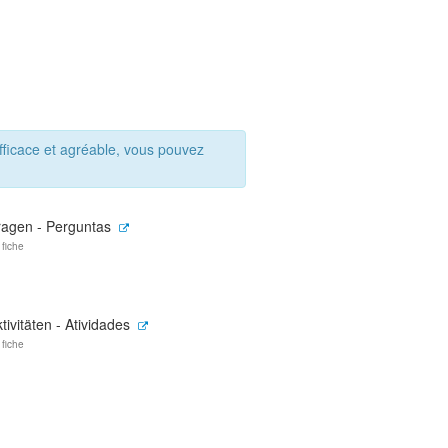
ficace et agréable, vous pouvez
ragen - Perguntas
 fiche
tivitäten - Atividades
 fiche