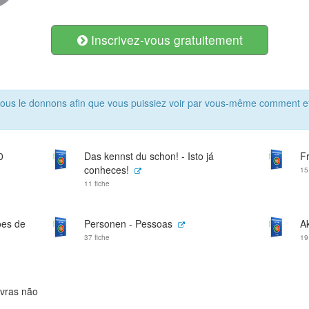
Inscrivez-vous gratuitement
ous le donnons afin que vous puissiez voir par vous-même comment ef
0
Das kennst du schon! - Isto já
F
conheces!
15
11 fiche
ões de
Personen - Pessoas
Ak
37 fiche
19
avras não