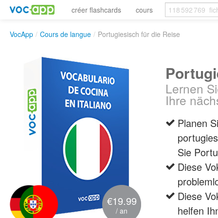
créer flashcards
cours
VocApp
/
Cours de langue
/
Portugiesisch für die Reise
Portugi
Lernen Si
Ihre näch
Planen Si
portugies
Sie Portu
Diese Vok
problemlo
Diese Vok
€19.99
helfen Ih
/ an