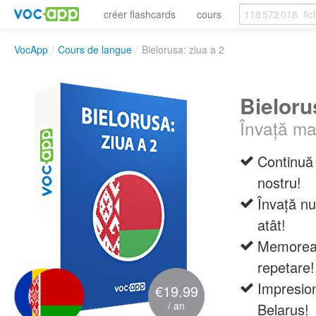
créer flashcards
cours
VocApp
/
Cours de langue
/
Bielorusa: ziua a 2
Bieloru
Învață mai
Continuă 
nostru!
Învață nu
atât!
Memoreaz
repetare!
Impresion
€19.99
/ an
Belarus!