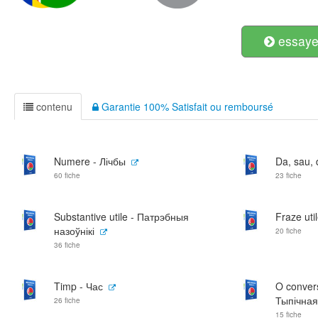
essayer
contenu
Garantie 100% Satisfait ou remboursé
Numere - Лічбы
Da, sau, d
60 fiche
23 fiche
Substantive utile - Патрэбныя
Fraze ut
назоўнікі
20 fiche
36 fiche
Timp - Час
O convers
Тыпічная
26 fiche
15 fiche