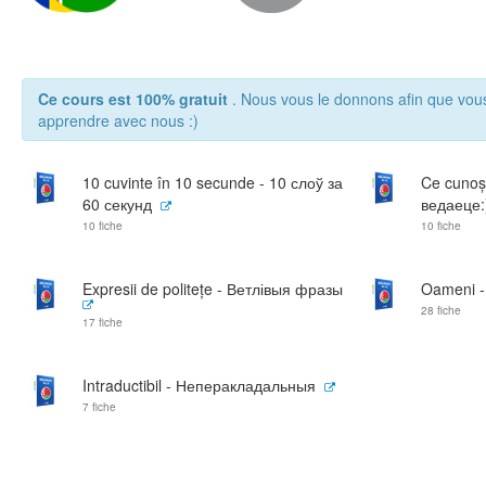
Ce cours est 100% gratuit
. Nous vous le donnons afin que vou
apprendre avec nous :)
10 cuvinte în 10 secunde - 10 слоў за
Ce cunoșt
60 секунд
ведаеце:
10 fiche
10 fiche
Expresii de politețe - Ветлівыя фразы
Oameni -
28 fiche
17 fiche
Intraductibil - Неперакладальныя
7 fiche