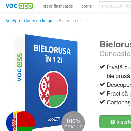
créer flashcards
cours
VocApp
/
Cours de langue
/
Bielorusa în 1 zi
Bielorus
Cunoaște 
Învață cu
bielorusă
Descoperă
Practică 
Cartonașe
100%
Inscri
GRATUIT