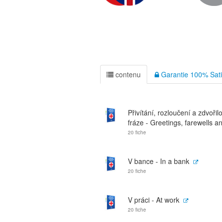
contenu
Garantie 100% Sati
Přivítání, rozloučení a zdvořil
fráze - Greetings, farewells an
20 fiche
V bance - In a bank
20 fiche
V práci - At work
20 fiche