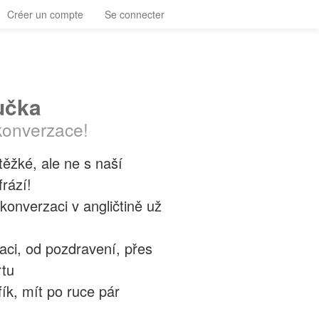
Créer un compte
Se connecter
učka
konverzace!
těžké, ale ne s naší
rází!
konverzaci v angličtině už
aci, od pozdravení, přes
rtu
fík, mít po ruce pár