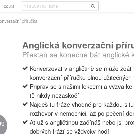
cours
konverzační příručka
Anglická konverzační přír
Přestaň se konečně bát anglické 
Konverzovat v angličtině se může zdát 
konverzační příručku plnou užitečných f
Připrav se s našimi lekcemi a výzva ke 
tě nikdy nezaskočí
Najdeš tu fráze vhodné pro každou situ
rozhovor v nemocnici, až po pečení do
Ať už s angličtinou začínáš nebo jsi pro
99
dobrých frází se vždycky hodí!