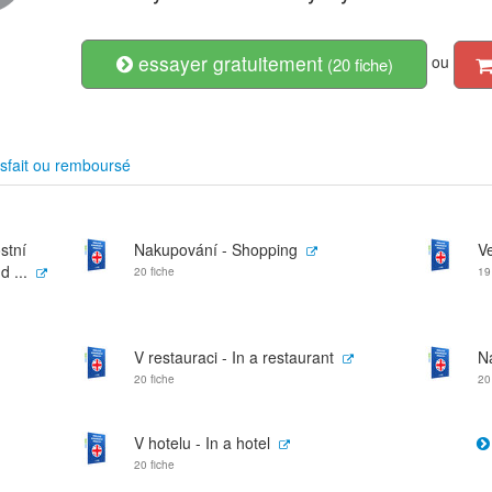
essayer gratuitement
ou
(20 fiche)
sfait ou remboursé
ostní
Nakupování - Shopping
Ve
d ...
20 fiche
19
V restauraci - In a restaurant
Na
20 fiche
20
V hotelu - In a hotel
20 fiche