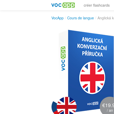
créer flashcards
VocApp
/
Cours de langue
/
Anglická 
€19.
/ an