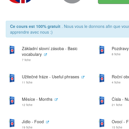
Ce cours est 100% gratuit
. Nous vous le donnons afin que vou
apprendre avec nous :)
Základní slovní zásoba - Basic
Pozdravy
vocabulary
8 fiche
7 fiche
Užitečné fráze - Useful phrases
Roční ob
11 fiche
4 fiche
Měsíce - Months
Čísla - 
12 fiche
21 fiche
Jídlo - Food
Ovocí - F
19 fiche
15 fiche