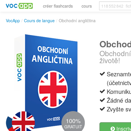
créer flashcards
cours
VocApp
/
Cours de langue
/
Obchodní angličtina
Obchodn
Obchodní
životě!
Seznamte
(účetnictv
Komuniku
Žádné dal
Zvyšte sv
100%
GRATUIT
Inscri